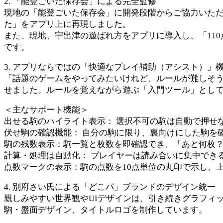
2. 「能登ごいた保存会」による完全監修
現地の「能登ごいた保存会」に開発段階からご協力いた
た」をアプリ上に再現しました。
また、現地、宇出津の遊ばれ方をアプリに導入し、「11
です。
3. アプリならではの「快適なプレイ補助（アシスト）」
「話題のゲームをやってみたいけれど、ルールが難しそ
せました。ルールを覚えながら遊ぶ「入門ツール」とし
＜主なサポート機能＞
出せる駒のハイライト表示： 選択不可の駒は自動で押せ
伏せ駒の確認機能： 自分の駒に限り、裏向けにした駒を
駒の残数表示：駒一覧と枚数を即確認でき、「あと何枚
計算・処理は自動化： プレイヤーは読み合いに集中でき
点数マークの表示：駒の点数を10点単位の丸印で示し、
4. 別府さい氏による「どこパ」ブランドのデザイン統一
親しみやすい世界観やUIデザインは、引き続きグラフィ
駒・盤面デザイン、タイトルロゴを制作しています。