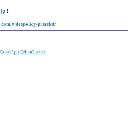
_jp
）
.com/videopolicy-presskit/
com.QdanApp.QdanGames