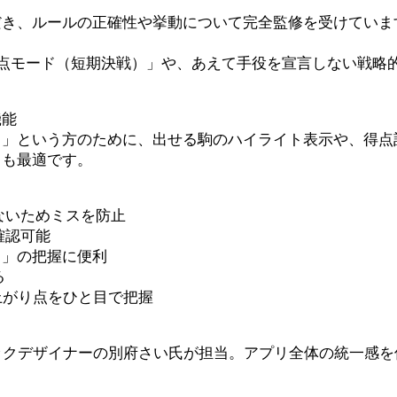
だき、ルールの正確性や挙動について完全監修を受けていま
0点モード（短期決戦）」や、あえて手役を宣言しない戦略
機能
う」という方のために、出せる駒のハイライト表示や、得点
ても最適です。
ないためミスを防止
確認可能
？」の把握に便利
る
上がり点をひと目で把握
ックデザイナーの別府さい氏が担当。アプリ全体の統一感