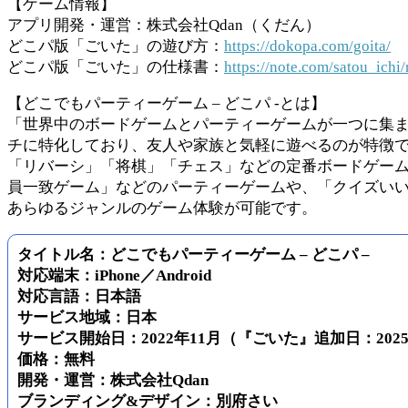
【ゲーム情報】
アプリ開発・運営：株式会社Qdan（くだん）
どこパ版「ごいた」の遊び方：
https://dokopa.com/goita/
どこパ版「ごいた」の仕様書：
https://note.com/satou_ich
【どこでもパーティーゲーム – どこパ -とは】
「世界中のボードゲームとパーティーゲームが一つに集ま
チに特化しており、友人や家族と気軽に遊べるのが特徴
「リバーシ」「将棋」「チェス」などの定番ボードゲー
員一致ゲーム」などのパーティーゲームや、「クイズいい
あらゆるジャンルのゲーム体験が可能です。
タイトル名：どこでもパーティーゲーム – どこパ –
対応端末：iPhone／Android
対応言語：日本語
サービス地域：日本
サービス開始日：2022年11月（『ごいた』追加日：2025
価格：無料
開発・運営：株式会社Qdan
ブランディング&デザイン：別府さい