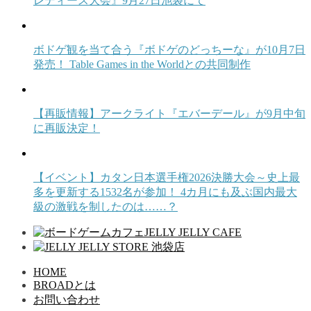
レディース大会』9月27日池袋にて
ボドゲ観を当て合う『ボドゲのどっちーな』が10月7日
発売！ Table Games in the Worldとの共同制作
【再販情報】アークライト『エバーデール』が9月中旬
に再販決定！
【イベント】カタン日本選手権2026決勝大会～史上最
多を更新する1532名が参加！ 4カ月にも及ぶ国内最大
級の激戦を制したのは……？
HOME
BROADとは
お問い合わせ