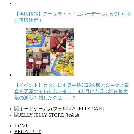
【再販情報】アークライト『エバーデール』が9月中旬
に再販決定！
【イベント】カタン日本選手権2026決勝大会～史上最
多を更新する1532名が参加！ 4カ月にも及ぶ国内最大
級の激戦を制したのは……？
HOME
BROADとは