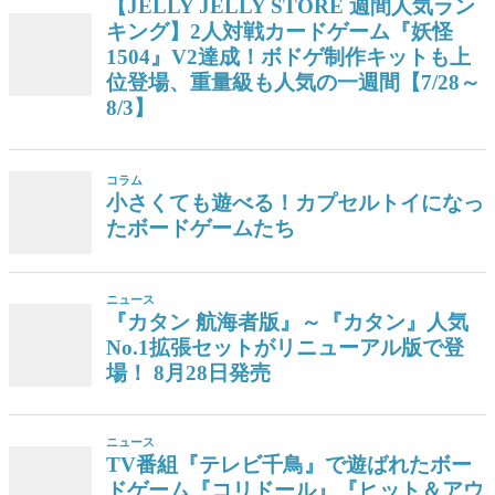
【JELLY JELLY STORE 週間人気ラン
キング】2人対戦カードゲーム『妖怪
1504』V2達成！ボドゲ制作キットも上
位登場、重量級も人気の一週間【7/28～
8/3】
コラム
小さくても遊べる！カプセルトイになっ
たボードゲームたち
ニュース
『カタン 航海者版』～『カタン』人気
No.1拡張セットがリニューアル版で登
場！ 8月28日発売
ニュース
TV番組『テレビ千鳥』で遊ばれたボー
ドゲーム『コリドール』『ヒット＆アウ