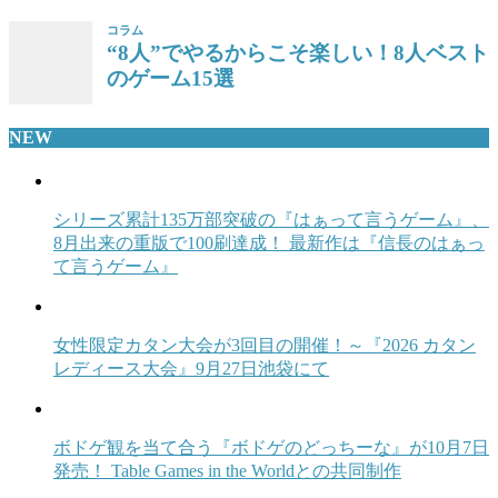
コラム
“8人”でやるからこそ楽しい！8人ベスト
のゲーム15選
NEW
シリーズ累計135万部突破の『はぁって言うゲーム』、
8月出来の重版で100刷達成！ 最新作は『信長のはぁっ
て言うゲーム』
女性限定カタン大会が3回目の開催！～『2026 カタン
レディース大会』9月27日池袋にて
ボドゲ観を当て合う『ボドゲのどっちーな』が10月7日
発売！ Table Games in the Worldとの共同制作