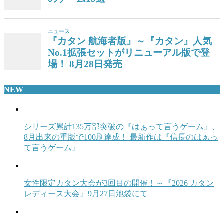
ニュース
『カタン 航海者版』～『カタン』人気
No.1拡張セットがリニューアル版で登
場！ 8月28日発売
NEW
シリーズ累計135万部突破の『はぁって言うゲーム』、
8月出来の重版で100刷達成！ 最新作は『信長のはぁっ
て言うゲーム』
女性限定カタン大会が3回目の開催！～『2026 カタン
レディース大会』9月27日池袋にて