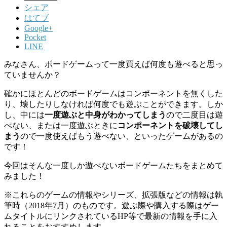
シェア
はてブ
Google+
Pocket
LINE
みなさん、
ボードゲームって一度買えば何度も遊べる
と思っ
ていませんか？
確かにほとんどのボードゲームはコンポーネントを無くした
り、壊したりしなければ何度でも遊ぶことができます。しか
し、中には
一度遊ぶと中身がわかってしまう
ので二度目は遊
べない、または一度遊ぶときに
コンポーネントを破壊してし
まう
ので一度使えばもう遊べない、といったゲームがあるの
です！
今回はそんな
一度しか遊べないボードゲーム
たちをまとめて
みました！
※これらのゲームの情報やシリーズ、拡張版などの情報は執
筆時（2018年7月）のものです。遊ぶ際や購入する際はゲー
ムタイトルにリンクされているHP等で最新の情報を手に入
れることをおすすめします。