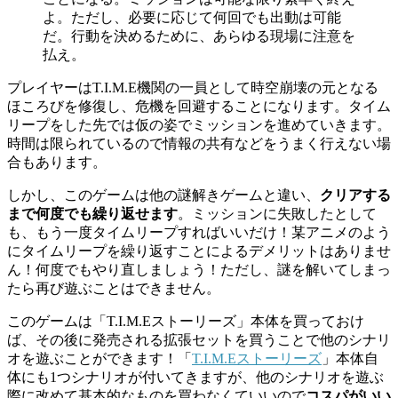
よ。ただし、必要に応じて何回でも出動は可能
だ。行動を決めるために、あらゆる現場に注意を
払え。
プレイヤーはT.I.M.E機関の一員として時空崩壊の元となる
ほころびを修復し、危機を回避することになります。タイム
リープをした先では仮の姿でミッションを進めていきます。
時間は限られているので情報の共有などをうまく行えない場
合もあります。
しかし、このゲームは他の謎解きゲームと違い、
クリアする
まで何度でも繰り返せます
。ミッションに失敗したとして
も、もう一度タイムリープすればいいだけ！某アニメのよう
にタイムリープを繰り返すことによるデメリットはありませ
ん！何度でもやり直しましょう！ただし、謎を解いてしまっ
たら再び遊ぶことはできません。
このゲームは
「T.I.M.Eストーリーズ」本体を買っておけ
ば、その後に発売される拡張セットを買うことで他のシナリ
オを遊ぶことができます！
「
T.I.M.Eストーリーズ
」本体自
体にも1つシナリオが付いてきますが、他のシナリオを遊ぶ
際に改めて基本的なものを買わなくていいので
コスパがいい