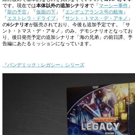
です。現在では
本体以外の追加シナリオ
で「
マーシー事件
」
「
龍の予言
」「
仮面の下
」「
エンデュアランス号の航海
」
「
エストレラ・ドライブ
」「
サント・トマス・デ・アキノ
」
の
6シナリオ
が販売されており、今後も追加予定です。「サ
ント・トマス・デ・アキノ」のみ、デモシナリオとなってお
り、後日発売予定の追加シナリオ「海の兄弟」の前日譚、予
告編にあたるミッションになっています。
『パンデミック：レガシー』シリーズ