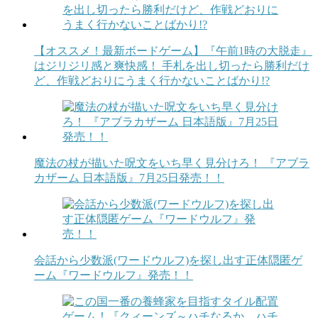
【オススメ！最新ボードゲーム】『午前1時の大脱走』
はジリジリ感と爽快感！ 手札を出し切ったら勝利だけ
ど、作戦どおりにうまく行かないことばかり!?
魔法の杖が描いた呪文をいち早く見分けろ！ 『アブラ
カザーム 日本語版』7月25日発売！！
会話から少数派(ワードウルフ)を探し出す正体隠匿ゲ
ーム『ワードウルフ』発売！！