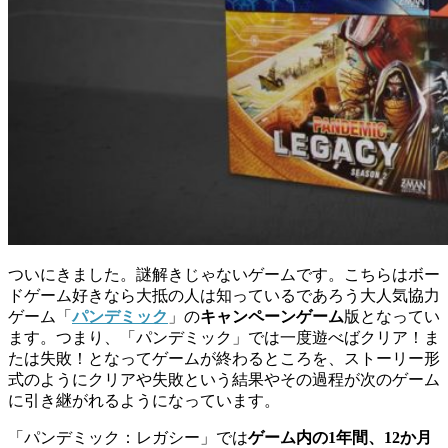
ついにきました。謎解きじゃないゲームです。こちらはボー
ドゲーム好きなら大抵の人は知っているであろう大人気協力
ゲーム「
パンデミック
」の
キャンペーンゲーム
版となってい
ます。つまり、「パンデミック」では一度遊べばクリア！ま
たは失敗！となってゲームが終わるところを、ストーリー形
式のようにクリアや失敗という結果やその過程が次のゲーム
に引き継がれるようになっています。
「パンデミック：レガシー」では
ゲーム内の1年間、12か月