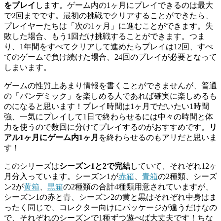
をプレイ
します。ゲーム内の1ヶ月にプレイできるのは最大
で2回までです。最初の挑戦でクリアすることができたら、
プレイヤーたちは「次の1ヶ月」に進むことができます。失
敗した場合、もう1回だけ挑戦することができます。つま
り、1年間をすべてクリアして進めたらプレイは12回、すべ
てのゲームで負け続けた場合、24回のプレイが必要となって
しまいます。
ゲームの性質上あまり情報を書くことができませんが、普通
の「パンデミック」を楽しめる人であれば確実に楽しめるも
のになると思います！プレイ時間は1ヶ月でだいたい1時間
強、一気にプレイして1日で終わらせるには中々の時間と体
力を使うので数回に分けてプレイするのがおすすめです。
リ
アル1ヶ月にゲーム内1ヶ月
を終わらせるのもアリだと思いま
す！
このシリーズは
シーズン1と2で完結
していて、それぞれ12ヶ
月分入っています。シーズン1が
赤箱
、
青箱
の2種類、シーズ
ン2が
黄箱
、
黒箱
の2種類の合計4種類用意されていますが、
シーズン1の
赤
と
青
、シーズン2の
黄
と
黒
はそれぞれ中身はま
ったく同じで、コレクター向けにパッケージが違うだけなの
で、それぞれのシーズンで1種ずつ遊べば大丈夫です！ちな