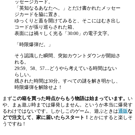
ッセージカード。
「英知なるあなたへ。」とだけ書かれたメッセー
ジカードを脇に置き、
ゆっくりと蓋を開けてみると、そこにはむき出し
コードが張り巡らされた箱、
表面には禍々しく光る「30:00」の電子文字。
「時限爆弾だ。」
そう認識した瞬間、突如カウントダウンが開始さ
れる。
29:59、58、57…どうやら考えている時間はない
らしい。
残された時間は30分。すべての謎を解き明かし、
時限爆弾を解除せよ！
まず
この箱を買った時点からもう物語は始まっています。
い
や、まぁ遊ぶ時までは爆発しません。というか本当に爆発す
るわけではないです。しかしこのゲーム、遊ぶときは
通販
な
どで注文して、家に届いたらスタート！
とかにすると楽しそ
うですね！