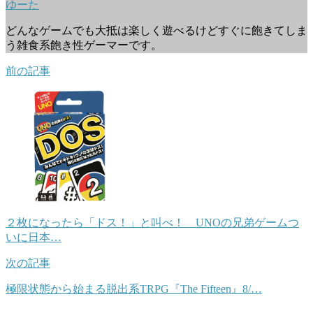
ゆーた
どんなゲームでも大抵は楽しく遊べるけどすぐに飽きてしま
う雑食系飽き性ゲーマーです。
前の記事
２枚になったら「ドス！」と叫べ！ UNOの兄弟ゲームつ
いに日本…
次の記事
極限状態から始まる脱出系TRPG『The Fifteen』8/…