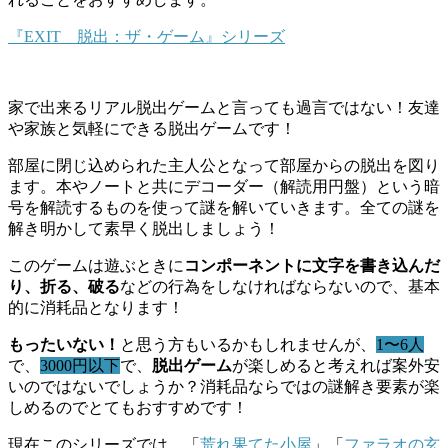
『EXIT 脱出：ザ・ゲーム』シリーズ
家で出来るリアル脱出ゲーム
と言っても過言ではない！友達
や家族と気軽にできる脱出ゲームです！
部屋に閉じ込められた主人公となって部屋からの脱出を図り
ます。本やノートと共にデコーダー（解読用円盤）という暗
号を解読するものを使って謎を解いていきます。全ての謎を
解き明かして素早く脱出しましょう！
このゲームは遊ぶときに
コンポーネントに文字を書き込んだ
り、折る、破る
などの行為をしなければならないので、基本
的に
消耗品
となります！
もったいない！
と思う方もいるかもしれませんが、
1〜6人
で、
3000円以下
で、
脱出ゲーム
が楽しめると考えれば案外安
いのではないでしょうか？消耗品ならではの謎解き要素が楽
しめるのでとてもおすすめです！
現在このシリーズでは、「
荒れ果てた小屋
」「
ファラオの玄