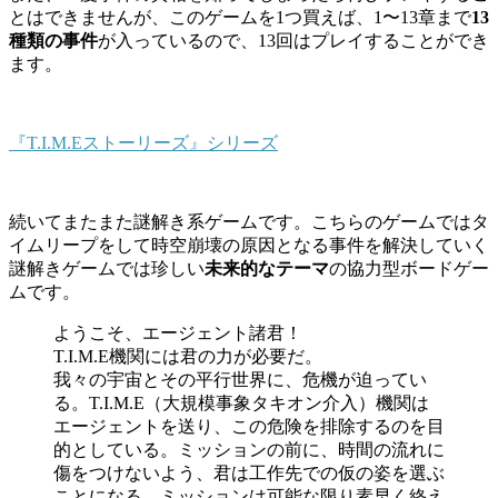
とはできませんが、このゲームを1つ買えば、1〜13章まで
13
種類の事件
が入っているので、
13回はプレイすることができ
ます
。
『T.I.M.Eストーリーズ』シリーズ
続いてまたまた謎解き系ゲームです。こちらのゲームではタ
イムリープをして時空崩壊の原因となる事件を解決していく
謎解きゲームでは珍しい
未来的なテーマ
の協力型ボードゲー
ムです。
ようこそ、エージェント諸君！
T.I.M.E機関には君の力が必要だ。
我々の宇宙とその平行世界に、危機が迫ってい
る。T.I.M.E（大規模事象タキオン介入）機関は
エージェントを送り、この危険を排除するのを目
的としている。ミッションの前に、時間の流れに
傷をつけないよう、君は工作先での仮の姿を選ぶ
ことになる。ミッションは可能な限り素早く終え