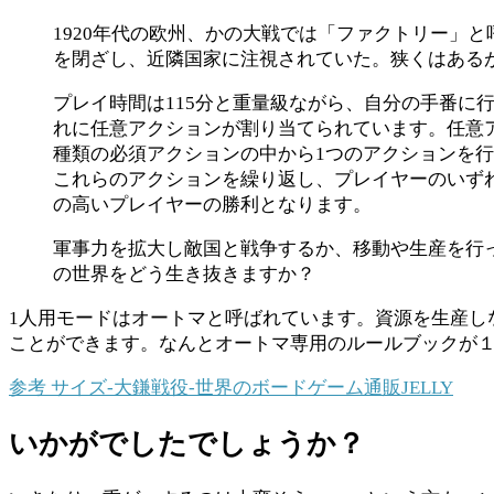
1920年代の欧州、かの大戦では「ファクトリー」
を閉ざし、近隣国家に注視されていた。狭くはある
プレイ時間は115分と重量級ながら、自分の手番に
れに任意アクションが割り当てられています。任意
種類の必須アクションの中から1つのアクションを
これらのアクションを繰り返し、プレイヤーのいず
の高いプレイヤーの勝利となります。
軍事力を拡大し敵国と戦争するか、移動や生産を行
の世界をどう生き抜きますか？
1人用モードはオートマと呼ばれています。資源を生産し
ことができます。なんとオートマ専用のルールブックが１
参考
サイズ-大鎌戦役-
世界のボードゲーム通販JELLY
いかがでしたでしょうか？