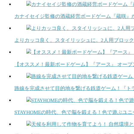
カナイセイジ監修の酒蔵経営ボードゲーム『蔵咲』
よりカッコ良く、スタイリッシュに。2人用ブロッ
【オススメ！最新ボードゲーム】『アース』 オープ
路線を完成させて目的地を繋げる鉄道ゲーム！『ト
STAYHOMEの時代、色で脳を鍛える！色で遊ぶユ