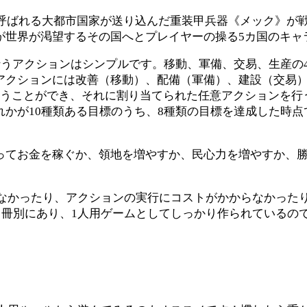
と呼ばれる大都市国家が送り込んだ重装甲兵器《メック》が
が世界が渇望するその国へとプレイヤーの操る5カ国のキャ
行うアクションはシンプルです。移動、軍備、交易、生産の
アクションには改善（移動）、配備（軍備）、建設（交易）
行うことができ、それに割り当てられた任意アクションを行
れかが10種類ある目標のうち、8種類の目標を達成した時
ってお金を稼ぐか、領地を増やすか、民心力を増やすか、
なかったり、アクションの実行にコストがかからなかった
冊別にあり、1人用ゲームとしてしっかり作られているの