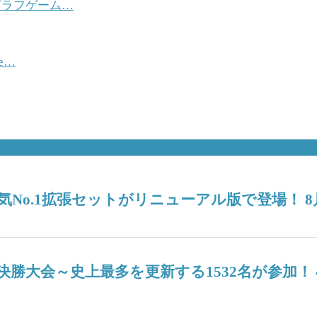
ブラフゲーム…
e…