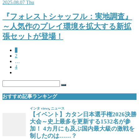
2025.08.07 Thu
『フォレストシャッフル：実地調査』
～人気作のプレイ環境を拡大する新拡
張セットが登場！
1
2
…
4
おすすめ記事ランキング
インタ views
,
ニュース
【イベント】カタン日本選手権2026決勝
大会～史上最多を更新する1532名が参
加！ 4カ月にも及ぶ国内最大級の激戦を
制したのは……？