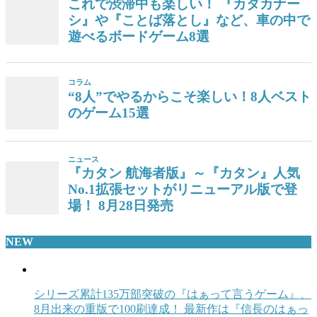
これで渋滞中も楽しい！ 『カタカナー
シ』や『ことば落とし』など、車の中で
遊べるボードゲーム8選
コラム
“8人”でやるからこそ楽しい！8人ベスト
のゲーム15選
ニュース
『カタン 航海者版』～『カタン』人気
No.1拡張セットがリニューアル版で登
場！ 8月28日発売
NEW
シリーズ累計135万部突破の『はぁって言うゲーム』、
8月出来の重版で100刷達成！ 最新作は『信長のはぁっ