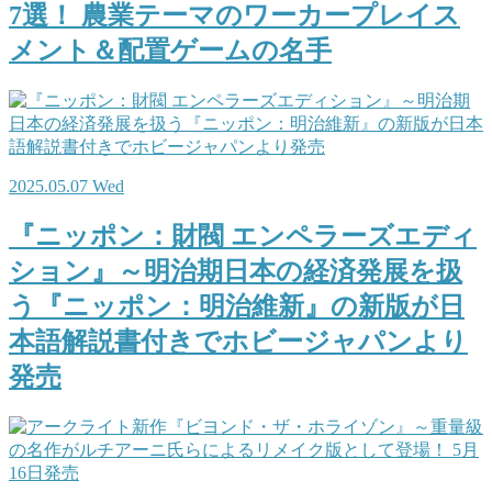
7選！ 農業テーマのワーカープレイス
メント＆配置ゲームの名手
2025.05.07 Wed
『ニッポン：財閥 エンペラーズエディ
ション』～明治期日本の経済発展を扱
う『ニッポン：明治維新』の新版が日
本語解説書付きでホビージャパンより
発売