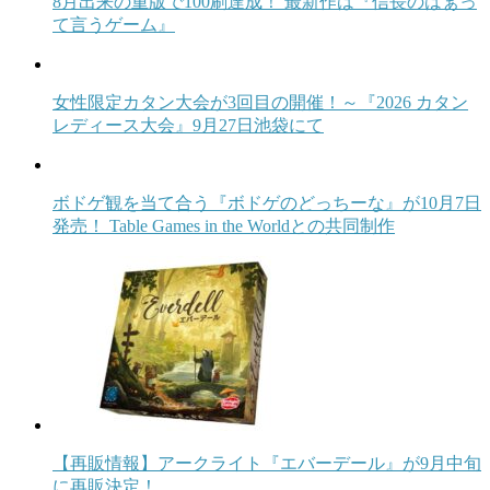
8月出来の重版で100刷達成！ 最新作は『信長のはぁっ
て言うゲーム』
女性限定カタン大会が3回目の開催！～『2026 カタン
レディース大会』9月27日池袋にて
ボドゲ観を当て合う『ボドゲのどっちーな』が10月7日
発売！ Table Games in the Worldとの共同制作
【再販情報】アークライト『エバーデール』が9月中旬
に再販決定！