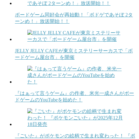
ボードゲーム同好会が再始動！「ボドゲであそぼ 2タ
ーンめ！」放送開始！！
JELLY JELLY CAFEが東京ミステリーサーカスで「ボ
ードゲーム屋台市」を開催
『はぁって言うゲーム』の作者、米光一成さんがボー
ドゲームのYouTubeを始めた！
『ごいた』がポケモンの絵柄で生まれ変わった！ 『ポ