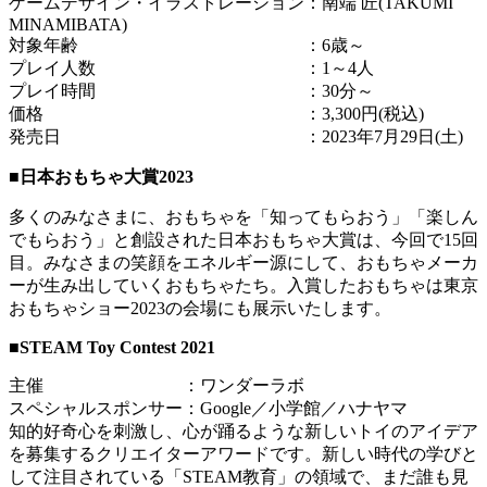
ゲームデザイン・イラストレーション：南端 匠(TAKUMI
MINAMIBATA)
対象年齢 ：6歳～
プレイ人数 ：1～4人
プレイ時間 ：30分～
価格 ：3,300円(税込)
発売日 ：2023年7月29日(土)
■日本おもちゃ大賞2023
多くのみなさまに、おもちゃを「知ってもらおう」「楽しん
でもらおう」と創設された日本おもちゃ大賞は、今回で15回
目。みなさまの笑顔をエネルギー源にして、おもちゃメーカ
ーが生み出していくおもちゃたち。入賞したおもちゃは東京
おもちゃショー2023の会場にも展示いたします。
■STEAM Toy Contest 2021
主催 ：ワンダーラボ
スペシャルスポンサー：Google／小学館／ハナヤマ
知的好奇心を刺激し、心が踊るような新しいトイのアイデア
を募集するクリエイターアワードです。新しい時代の学びと
して注目されている「STEAM教育」の領域で、まだ誰も見