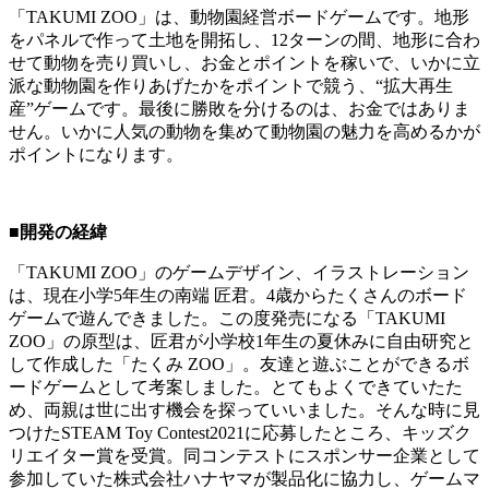
「TAKUMI ZOO」は、動物園経営ボードゲームです。地形
をパネルで作って土地を開拓し、12ターンの間、地形に合わ
せて動物を売り買いし、お金とポイントを稼いで、いかに立
派な動物園を作りあげたかをポイントで競う、“拡大再生
産”ゲームです。最後に勝敗を分けるのは、お金ではありま
せん。いかに人気の動物を集めて動物園の魅力を高めるかが
ポイントになります。
■開発の経緯
「TAKUMI ZOO」のゲームデザイン、イラストレーション
は、現在小学5年生の南端 匠君。4歳からたくさんのボード
ゲームで遊んできました。この度発売になる「TAKUMI
ZOO」の原型は、匠君が小学校1年生の夏休みに自由研究と
して作成した「たくみ ZOO」。友達と遊ぶことができるボ
ードゲームとして考案しました。とてもよくできていたた
め、両親は世に出す機会を探っていいました。そんな時に見
つけたSTEAM Toy Contest2021に応募したところ、キッズク
リエイター賞を受賞。同コンテストにスポンサー企業として
参加していた株式会社ハナヤマが製品化に協力し、ゲームマ