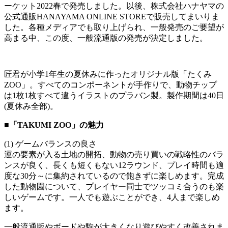
ーケット2022春で発売しました。以後、株式会社ハナヤマの
公式通販HANAYAMA ONLINE STOREで販売してまいりま
した。各種メディアでも取り上げられ、一般発売のご要望が
高まる中、この度、一般流通版の発売が決定しました。
匠君が小学1年生の夏休みに作ったオリジナル版「たくみ
ZOO」。すべてのコンポーネントが手作りで、動物チップ
は1枚1枚すべて違うイラストのプラバン製。製作期間は40日
(夏休み全部)。
■「TAKUMI ZOO」の魅力
(1) ゲームバランスの良さ
運の要素が入る土地の開拓、動物の売り買いの戦略性のバラ
ンスが良く、長くも短くもない12ラウンド、プレイ時間も適
度な30分～に集約されているので飽きずに楽しめます。完成
した動物園について、プレイヤー同士でツッコミ合うのも楽
しいゲームです。一人でも遊ぶことができ、4人まで楽しめ
ます。
一般流通版やボードや駒が大きくなり遊びやすく改善されま