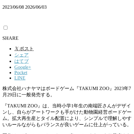
2023/06/08
2026/06/03
SHARE
𝕏
ポスト
シェア
はてブ
Google+
Pocket
LINE
株式会社ハナヤマはボードゲーム『TAKUMI ZOO』2023年7
月29日に一般発売する。
『TAKUMI ZOO』は、当時小学1年生の南端匠さんがデザイ
ンし、自らがアートワークも手がけた動物園経営ボードゲー
ム。拡大再生産とタイル配置により、シンプルで理解しやす
いルールながらもバランスが良いゲームに仕上がっている。