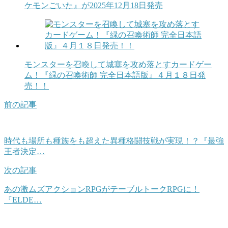
ケモンごいた』が2025年12月18日発売
モンスターを召喚して城塞を攻め落とすカードゲー
ム！『緑の召喚術師 完全日本語版』４月１８日発
売！！
前の記事
時代も場所も種族をも超えた異種格闘技戦が実現！？『最強
王者決定…
次の記事
あの激ムズアクションRPGがテーブルトークRPGに！
『ELDE…