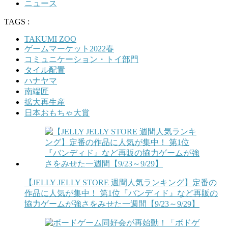
ニュース
TAGS :
TAKUMI ZOO
ゲームマーケット2022春
コミュニケーション・トイ部門
タイル配置
ハナヤマ
南端匠
拡大再生産
日本おもちゃ大賞
【JELLY JELLY STORE 週間人気ランキング】定番の
作品に人気が集中！ 第1位『バンディド』など再販の
協力ゲームが強さをみせた一週間【9/23～9/29】