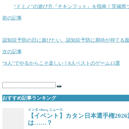
“ドミノ”の遊び方『チキンフット』を指南！茨城県つ
前の記事
認知症予防の日に遊びたい。認知症予防に期待が持てる
次の記事
“8人”でやるからこそ楽しい！8人ベストのゲーム15選
おすすめ記事ランキング
インタ views
,
ニュース
【イベント】カタン日本選手権202
は……？