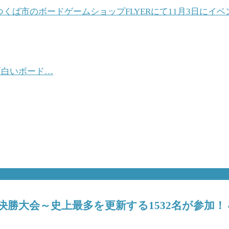
くば市のボードゲームショップFLYERにて11月3日にイベ
面白いボード…
6決勝大会～史上最多を更新する1532名が参加