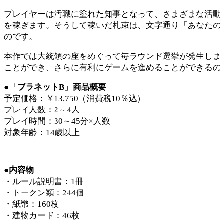
プレイヤーは汚職に塗れた知事となって、さまざまな活
を稼ぎます。そうして稼いだ札束は、文字通り「あなた
のです。
本作では大統領の座をめぐって毎ラウンド選挙が発生し
ことができ、さらに有利にゲームを進めることができる
●「プラネットB」商品概要
予定価格：￥13,750（消費税10％込）
プレイ人数：2～4人
プレイ時間：30～45分×人数
対象年齢：14歳以上
●内容物
・ルール説明書：1冊
・トークン類：244個
・紙幣：160枚
・建物カード：46枚