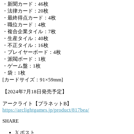
・新聞カード：46枚
・法律カード：20枚
・最終得点カード：4枚
・職位カード：4枚
・複合企業タイル：7枚
・生産タイル：40枚
・不正タイル：16枚
・プレイヤーボード：4枚
・派閥ボード：1枚
・ゲーム盤：1枚
・袋：1枚
[カードサイズ：91×59mm]
【2024年7月18日発売予定】
アークライト【プラネットB】
https://arclightgames.jp/product/817bea/
SHARE
𝕏
ポスト