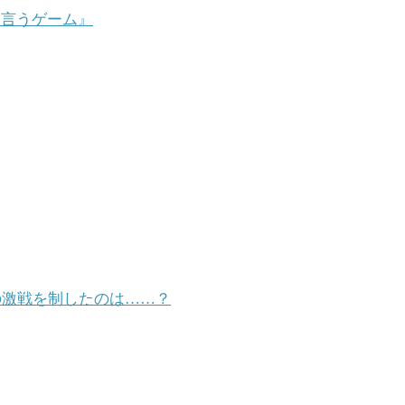
て言うゲーム』
級の激戦を制したのは……？