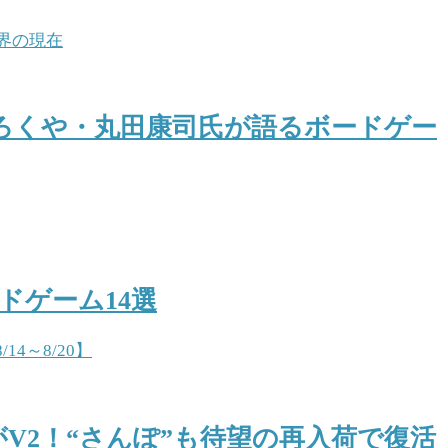
ろくや・丸田康司氏が語るボードゲー
ドゲーム14選
V2！“さんぽ”も待望の再入荷で復活