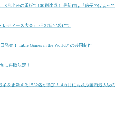
、8月出来の重版で100刷達成！ 最新作は『信長のはぁっ
ン レディース大会』9月27日池袋にて
able Games in the Worldとの共同制作
中旬に再販決定！
最多を更新する1532名が参加！ 4カ月にも及ぶ国内最大