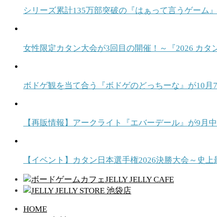
シリーズ累計135万部突破の『はぁって言うゲーム』
女性限定カタン大会が3回目の開催！～『2026 カタ
ボドゲ観を当て合う『ボドゲのどっちーな』が10月7日発売！ T
【再販情報】アークライト『エバーデール』が9月
【イベント】カタン日本選手権2026決勝大会～史上
HOME