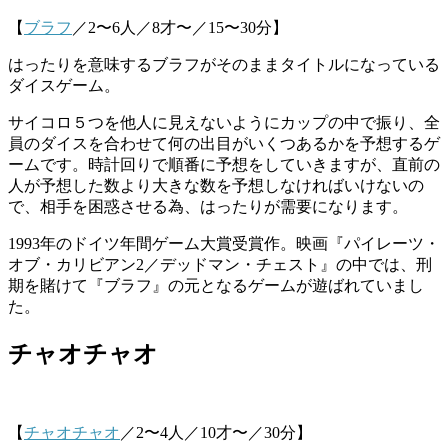
【
ブラフ
／2〜6人／8才〜／15〜30分】
はったりを意味するブラフがそのままタイトルになっている
ダイスゲーム。
サイコロ５つを他人に見えないようにカップの中で振り、全
員のダイスを合わせて何の出目がいくつあるかを予想するゲ
ームです。時計回りで順番に予想をしていきますが、直前の
人が予想した数より大きな数を予想しなければいけないの
で、相手を困惑させる為、はったりが需要になります。
1993年のドイツ年間ゲーム大賞受賞作。映画『パイレーツ・
オブ・カリビアン2／デッドマン・チェスト』の中では、刑
期を賭けて『ブラフ』の元となるゲームが遊ばれていまし
た。
チャオチャオ
【
チャオチャオ
／2〜4人／10才〜／30分】