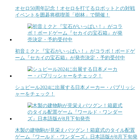
オセロ50周年記念！オセロを打てるロボットとの対戦
イベントを囲碁将棋喫茶「樹林」で開催！
初音ミクと『宝石がいっぱい！』がコラボ！ボードゲ
ーム『セカイの宝石箱』が発売決定・予約受付中
シュピール2024に出展する日本メーカー・パブリッシ
ャーをチェック！
木製の建物駒が見栄えバツグン！箱庭式のタイル配置
ゲーム『ワールド・ワンダーズ』日本語版が8月下旬発