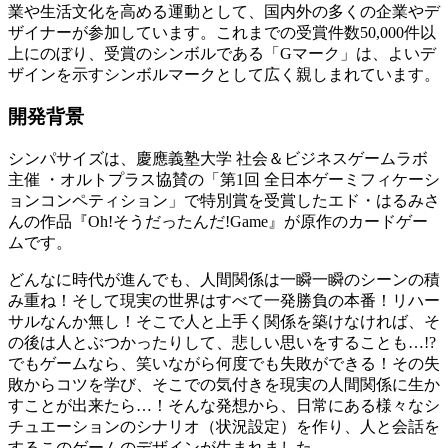
業や生活文化を高める運動として、国内外の多くの企業やデ
ザイナーが参加しています。これまでの受賞件数50,000件以
上にのぼり、受賞のシンボルである「Gマーク」は、よいデ
ザインを示すシンボルマークとして広く親しまれています。
開発背景
シンパサイズは、慶應義塾大学 社会＆ビジネスゲームラボ
主催 ・オルトプラス協賛の「第1回 全日本ゲーミフィケーシ
ョンコンペティション」で特別賞を受賞したエド・はるみさ
んの作品『Oh!そうだったんだ!Game』が原作のカードゲー
ムです。
どんなに時代が進んでも、人間関係は一瞬一瞬のシーンの積
み重ね！そして現実の世界はすべて一発勝負の本番！リハー
サルなんか無し！そこで人と上手く関係を築けなければ、そ
の後は人とぶつかったりして、悲しい思いをすることも…!?
でもゲームなら、笑いながら何度でも失敗ができる！その失
敗からコツを学び、そこでの気付きを現実の人間関係に生か
すことが出来たら…！そんな発想から、日常にある様々なシ
チュエーションのシナリオ（状況設定）を作り、人と会話を
するこのゲームのデザインが生まれました。