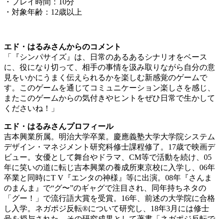
・プレイ時間：10分
・対象年齢：12歳以上
エド・はるみさんからのコメント
「『シンパサイズ』は、日常のあるあるシナリオをベース
に、役になり切って、相手の事情を汲み取りながら自分の意
見をいかにうまく伝えられるかを楽しむ新感覚のゲームで
す。このゲームを通じてコミュニケーション楽しさを感じ、
またこのゲームからの気付きやヒントをぜひ日常で生かして
くださいね！」
エド・はるみさんプロフィール
吉本興業所属。明治大学卒業。慶應義塾大学大学院システム
デザイン・マネジメント研究科修士課程修了。17歳で映画デ
ビュー。女優として舞台やドラマ、CM等で活動を続け、05
年に笑いの道に転じ吉本興業の養成所東京校に入学し、06年
卒業と同時にT V『エンタの神様』等に出演。08年『さんま
のまんま』で“グ〜”のギャグで注目され、同年持ちネタの
「グー！」で流行語大賞を受賞。16年、前述の大学院に合格
し入学。ネガポジ反転®について研究し、18年3月には修士
号を授与された。その研究成果として著書「ネガポジ反転で