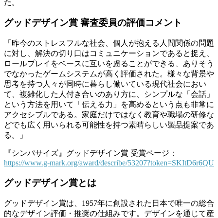
た。
グッドデザイン賞 審査委員の評価コメント
「昨今のストレスフルな社会、個人が抱える人間関係の問題
に対し、解決の切り口はコミュニケーションであると捉え、
ロールプレイをベースに互いを慮ることができる、ありそう
でなかったゲームシステムが高く評価された。様々な背景や
思考を持つ人々が同時に暮らし働いている現代社会におい
て、複雑化した人付き合いのあり方に、シンプルな「会話」
という方法を用いて「伝える力」を高めるという点も非常に
アクセシブルである。家庭だけではなく教育や職場の研修な
どでも広く用いられる可能性を持つ素晴らしい製品提案であ
る。」
『シンパサイズ』グッドデザイン賞 受賞ページ：
https://www.g-mark.org/award/describe/53207?token=SKItD6r6QU
グッドデザイン賞とは
グッドデザイン賞は、1957年に創設された日本で唯一の総合
的なデザイン評価・推奨の仕組みです。デザインを通じて産