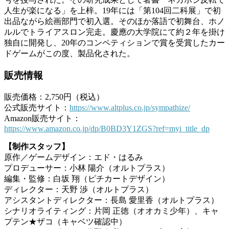
人生が楽になる」を上梓。19年には「第104回二科展」で初
出品ながら絵画部門で初入選。そのほか落語で初舞台、ホノ
ルルでトライアスロン完走。慶應の大学院にて約２年を掛け
独自に開発し、20年のコンペティションで賞を受賞したカー
ドゲームがこの度、製品化された。
販売情報
販売価格：2,750円（税込）
公式販売サイト：
https://www.altplus.co.jp/sympathize/
Amazon販売サイト：
https://www.amazon.co.jp/dp/B0BD3Y1ZGS?ref=myi_title_dp
【制作スタッフ】
原作／ゲームデザイン：エド・はるみ
プロデューサー：小林 陽介（オルトプラス）
編集・監修：白坂 翔（ピチカートデザイン）
ディレクター：天野 渉（オルトプラス）
アシスタントディレクター：長島 愛里香（オルトプラス）
シナリオライティング：片岡 正徳（オオカミ少年）、キャ
プテン★ザコ（キャベツ確認中）