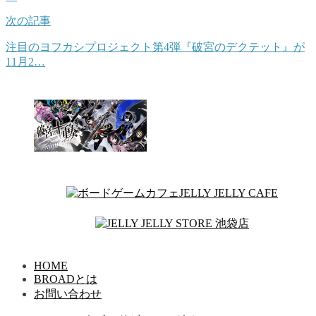
次の記事
注目のヨフカシプロジェクト第4弾『破宮のデクテット』が
11月2…
HOME
BROADとは
お問い合わせ