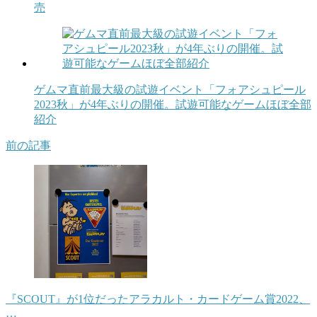
売
ゲムマ直前最大級の試遊イベント「フォアシュピール
2023秋」が4年ぶりの開催。試遊可能なゲームほぼ全部
紹介
前の記事
『SCOUT』が1位だったアラカルト・カードゲーム賞2022、
…