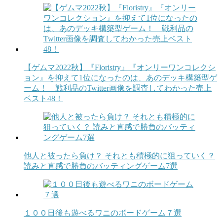
【ゲムマ2022秋】『Floristry』『オンリーワンコレクシ
ョン』を抑えて1位になったのは、あのデッキ構築型ゲ
ーム！ 戦利品のTwitter画像を調査してわかった売上
ベスト48！
他人と被ったら負け？ それとも積極的に狙っていく？
読みと直感で勝負のバッティングゲーム7選
１００日後も遊べるワニのボードゲーム７選