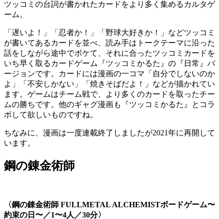
ツッコミの台詞が書かれたカードをより多く集めるカルタゲ
ーム。
「遅いよ！」「忍者か！」「野球大好きか！」などツッコミ
が書いてあるカードを並べ、読み手はトークテーマに沿った
話をしながら途中でボケて、それに合ったツッコミカードを
いち早く取るカードゲーム『ツッコミかるた』の『日常』バ
ージョンです。カードには漫画の一コマ「自分でしないのか
よ」「不安しかない」「焼きそばだよ！」などが描かれてい
ます。ゲームはチーム戦で、より多くのカードを取ったチー
ムの勝ちです。他のギャグ漫画も『ツッコミかるた』とコラ
ボして欲しいものですね。
ちなみに、漫画は一度連載終了しましたが2021年に再開して
います。
鋼の錬金術師
〈鋼の錬金術師 FULLMETAL ALCHEMISTボードゲーム〜
約束の日〜／1〜4人／30分〉