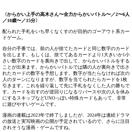
〈からかい上手の高木さん〜全力からかいバトル〜／2〜6人
／10歳〜／15分〉
配られた手札をいち早くなくすのが目的のゴーアウト系カー
ドゲーム。
自分の手番では、前の人が捨てたカードと同じ数字のカード
を出します。もしくは、捨ててあるカードより1大きいか1小
さい数字のカードを裏向きで出して、からかいバトルをする
ことが出来ます。からかいバトルでは隣の人が裏向きで出さ
れたカードの数字を予想します。数字が当たらなければ次の
人のターンになりますが、数字を当てられたらカードを1枚
引きます。これを繰り返して先に手札をなくした人の勝ちで
す。カードを出すのが逆回りになるリバースや次の人を休み
にするスキップなどUNOっぽい特殊カードもあって、非常
に遊びやすいゲームです。
漫画の連載は2023年で終了しましたが、2024年は連続ドラマ
の放送と実写映画の公開が予定されているので、さらに注目
されそうな漫画・ゲームですね。