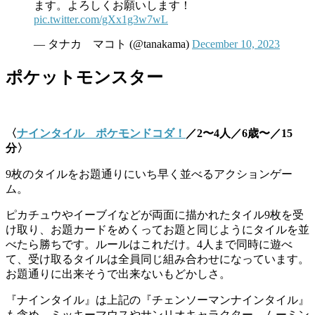
ます。よろしくお願いします！
pic.twitter.com/gXx1g3w7wL
— タナカ マコト (@tanakama)
December 10, 2023
ポケットモンスター
〈
ナインタイル ポケモンドコダ！
／2〜4人／6歳〜／15
分〉
9枚のタイルをお題通りにいち早く並べるアクションゲー
ム。
ピカチュウやイーブイなどが両面に描かれたタイル9枚を受
け取り、お題カードをめくってお題と同じようにタイルを並
べたら勝ちです。ルールはこれだけ。4人まで同時に遊べ
て、受け取るタイルは全員同じ組み合わせになっています。
お題通りに出来そうで出来ないもどかしさ。
『ナインタイル』は上記の『チェンソーマンナインタイル』
も含め、ミッキーマウスやサンリオキャラクター、ムーミン