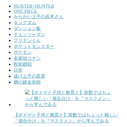
HUNTER×HUNTER
ONE PIECE
からかい上手の高木さん
キングダム
ダンジョン飯
チェンソーマン
フリテンくん
ポケットモンスター
ポケモン
名探偵コナン
呪術廻戦
日常
逃げ上手の若君
鋼の錬金術師
【ボドゲと子供と教育と】算数ではちょっと難しい
「場合分け」を『マスクメン』から学んでみる