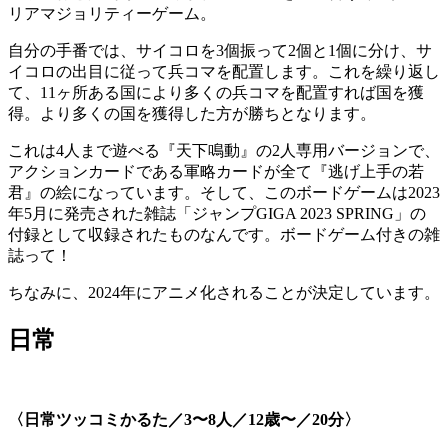
リアマジョリティーゲーム。
自分の手番では、サイコロを3個振って2個と1個に分け、サ
イコロの出目に従って兵コマを配置します。これを繰り返し
て、11ヶ所ある国により多くの兵コマを配置すれば国を獲
得。より多くの国を獲得した方が勝ちとなります。
これは4人まで遊べる『天下鳴動』の2人専用バージョンで、
アクションカードである軍略カードが全て『逃げ上手の若
君』の絵になっています。そして、このボードゲームは2023
年5月に発売された雑誌「ジャンプGIGA 2023 SPRING」の
付録として収録されたものなんです。ボードゲーム付きの雑
誌って！
ちなみに、2024年にアニメ化されることが決定しています。
日常
〈日常ツッコミかるた／3〜8人／12歳〜／20分〉