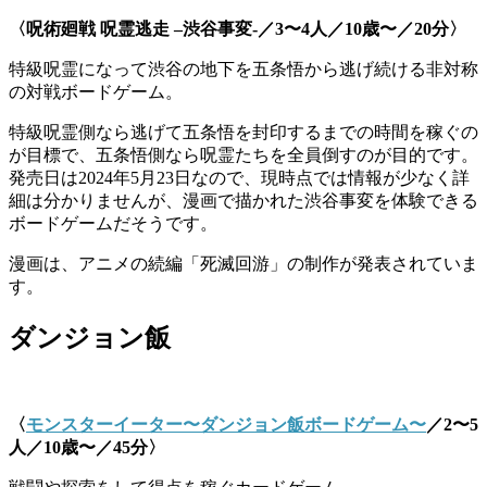
〈
呪術廻戦
呪霊逃走
–
渋谷事変
-／3〜4人／10歳〜／20分〉
特級呪霊になって渋谷の地下を五条悟から逃げ続ける非対称
の対戦ボードゲーム。
特級呪霊側なら逃げて五条悟を封印するまでの時間を稼ぐの
が目標で、五条悟側なら呪霊たちを全員倒すのが目的です。
発売日は2024年5月23日なので、現時点では情報が少なく詳
細は分かりませんが、漫画で描かれた渋谷事変を体験できる
ボードゲームだそうです。
漫画は、アニメの続編「死滅回游」の制作が発表されていま
す。
ダンジョン飯
〈
モンスターイーター〜ダンジョン飯ボードゲーム〜
／2〜5
人／10歳〜／45分〉