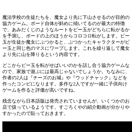
魔法学校の生徒たちを、魔女より先に下山させるのが目的の
協力ゲーム。ボード自体が斜めに傾いてるのが最大の特徴
で、あみだくじのようなルートをビー玉がどちらに転がるか
を予測し、ボードの上のほうからコロコロ転がします。ビー
玉が生徒か魔女にぶつかると、ぶつかったキャラクターがビ
ー玉と同じ色のマスにワープします。これを繰り返して魔女
より先に山を降りるという内容です。
どこからビー玉を転がせばいいのかを話し合う協力ゲームな
ので、家族で遊ぶには最高じゃないでしょうか。ちなみに、
作者の2人は『チーズのお城』や『ウッドチャック』などを
作ったコンビになります。多作な2人ですが一緒に子供向け
ゲームを作ると評価が高いですね。
残念ながら日本語版は発売されていませんが、いくつかのお
店で扱っているようです。すごろくやの紹介動画が分かりや
すかったので貼っておきます。