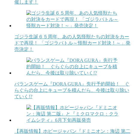
催します！
ゴジラ生誕６５周年、あの人気怪獣たちの対決をカー
ドで再現！ 「ゴジラバトル～怪獣カード対決！～」発
売決定！
バランスゲーム『DORA GURA』先行予約開始！ ぐ
らぐらの台上にキューブを積んだら、今後は取り除い
ていく!?
【再販情報】ホビージャパン『ドミニオン：海辺 第二