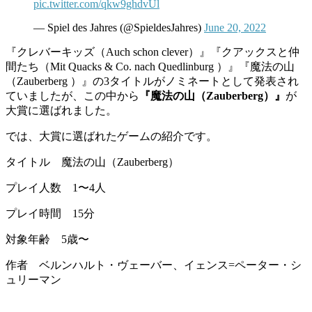
pic.twitter.com/qkw9ghdvUl
— Spiel des Jahres (@SpieldesJahres)
June 20, 2022
『クレバーキッズ（
Auch schon clever
）』『クアックスと仲
間たち（
Mit Quacks & Co. nach Quedlinburg
）』『魔法の山
（
Zauberberg
）』の
3
タイトルがノミネートとして発表され
ていましたが、この中から
『魔法の山（Zauberberg）』
が
大賞に選ばれました。
では、大賞に選ばれたゲームの紹介です。
タイトル 魔法の山（
Zauberberg
）
プレイ人数
1
〜
4
人
プレイ時間
15
分
対象年齢
5
歳〜
作者 ベルンハルト・ヴェーバー、イェンス=ペーター・シ
ュリーマン