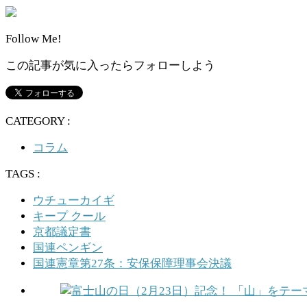
Follow Me!
この記事が気に入ったらフォローしよう
CATEGORY :
コラム
TAGS :
ウチューカイギ
キープ クール
京都議定書
国連ペンギン
国連憲章第27条：安保保障理事会決議