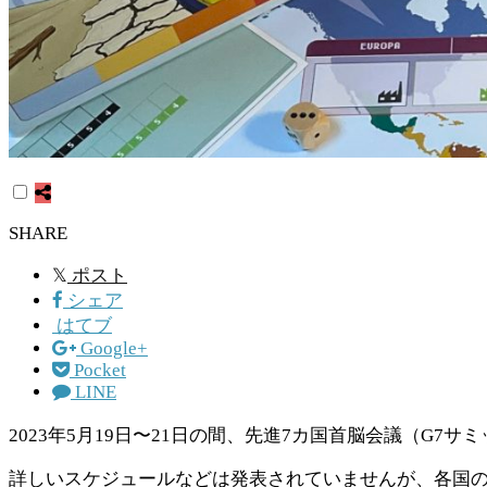
SHARE
𝕏
ポスト
シェア
はてブ
Google+
Pocket
LINE
2023
年
5
月
19
日〜
21
日の間、先進
7
カ国首脳会議（
G7
サミ
詳しいスケジュールなどは発表されていませんが、各国の