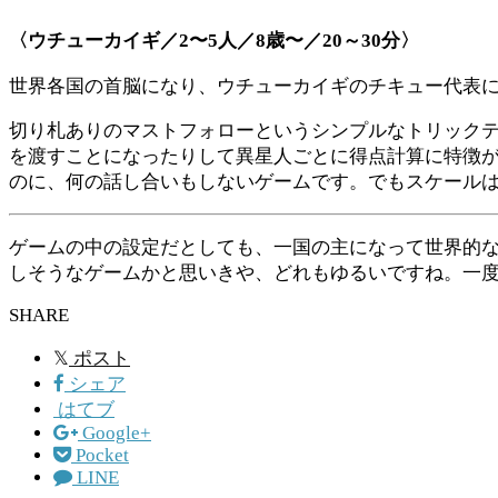
〈ウチューカイギ／
2
〜
5
人／
8
歳〜／
20
～
30
分〉
世界各国の首脳になり、ウチューカイギのチキュー代表
切り札ありのマストフォローというシンプルなトリック
を渡すことになったりして異星人ごとに得点計算に特徴
のに、何の話し合いもしないゲームです。でもスケール
ゲームの中の設定だとしても、一国の主になって世界的
しそうなゲームかと思いきや、どれもゆるいですね。一
SHARE
𝕏
ポスト
シェア
はてブ
Google+
Pocket
LINE