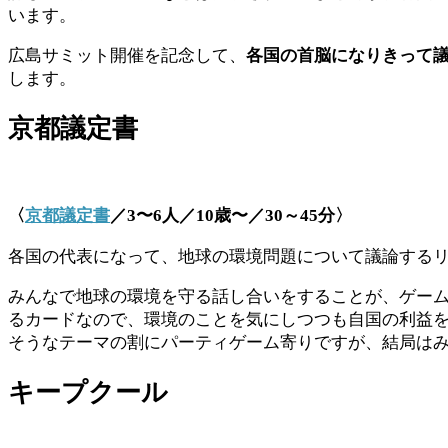
います。
広島サミット開催を記念して、
各国の首脳になりきって
します。
京都議定書
〈
京都議定書
／
3
〜
6
人／
10
歳〜／
30
～
45
分〉
各国の代表になって、地球の環境問題について議論する
みんなで地球の環境を守る話し合いをすることが、ゲーム
るカードなので、環境のことを気にしつつも自国の利益を
そうなテーマの割にパーティゲーム寄りですが、結局は
キープクール