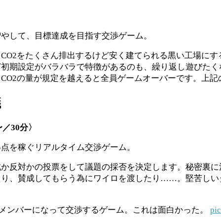
増やして、目標達成を目指す交渉ゲーム。
CO2をたくさん排出するけど安く建てられる黒い工場に
ど初期設定がバラバラで特徴があるのも、繰り返し遊びたく
CO2の量が規定を越えると全員ゲームオーバーです。上記
議
〜／
30
分〉
得点を稼ぐリアルタイム交渉ゲーム。
成か反対かの投票をして議題の採否を決定します。秘密裏に
たり、賛成してもらう為にワイロを渡したり……。堅苦しい
のメンバーになって交渉するゲーム。これは面白かった。
pi