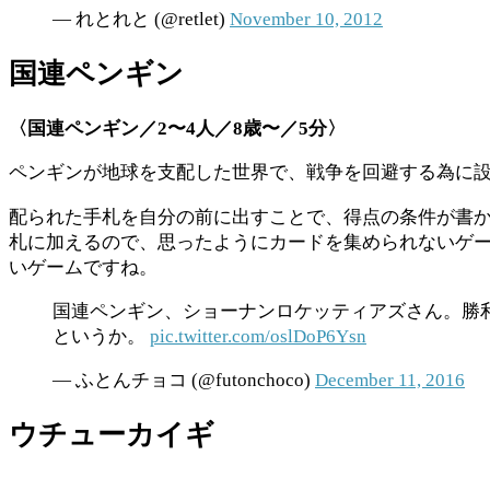
— れとれと (@retlet)
November 10, 2012
国連ペンギン
〈国連ペンギン／
2
〜
4
人／
8
歳〜／
5
分〉
ペンギンが地球を支配した世界で、戦争を回避する為に
配られた手札を自分の前に出すことで、得点の条件が書
札に加えるので、思ったようにカードを集められないゲ
いゲームですね。
国連ペンギン、ショーナンロケッティアズさん。勝
というか。
pic.twitter.com/oslDoP6Ysn
— ふとんチョコ (@futonchoco)
December 11, 2016
ウチューカイギ