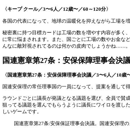
〈キープ クール／
3
〜
6
人／
12
歳〜／
60
～
120
分〉
各国の代表になって、地球の温暖化を抑えながら工場を
秘密裏に持つ目標カードは工場の数を増やす内容が多く、
に常に悩まされます。また、国ごとに工場の数やお金な
んなに敵対視されてるのは何かの皮肉でしょうかね……。
国連憲章第
27
条：安保保障理事会決
〈国連憲章第27条：安保保障理事会決議／
3
〜
6
人／
10
歳
国連安保理の常任理事国の一員になって、提案を通して
ラウンドごとに議長が発議となる議題を選び、全員で賛
狙ってる議題を選んでもらうように議長にワイロを渡し
しいゲームです。
国連憲章第27条:安保保証理事会決議。国連安保理