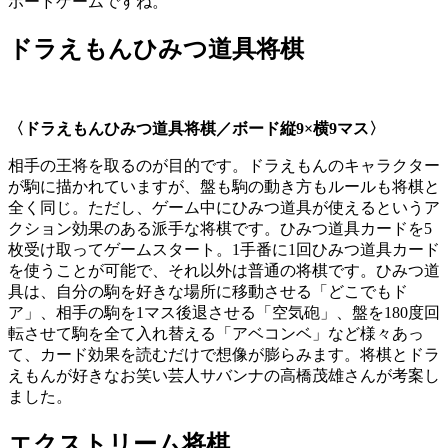
ボードゲームですね。
ドラえもんひみつ道具将棋
〈ドラえもんひみつ道具将棋／ボード縦
9×
横
9
マス〉
相手の王将を取るのが目的です。ドラえもんのキャラクター
が駒に描かれていますが、盤も駒の動き方もルールも将棋と
全く同じ。ただし、ゲーム中にひみつ道具が使えるというア
クション効果のある派手な将棋です。ひみつ道具カードを5
枚受け取ってゲームスタート。1手番に1回ひみつ道具カード
を使うことが可能で、それ以外は普通の将棋です。ひみつ道
具は、自分の駒を好きな場所に移動させる「どこでもド
ア」、相手の駒を1マス後退させる「空気砲」、盤を180度回
転させて駒を全て入れ替える「アベコンベ」など様々あっ
て、カード効果を読むだけで想像が膨らみます。将棋とドラ
えもんが好きなお笑い芸人サバンナの高橋茂雄さんが考案し
ました。
エクストリーム将棋