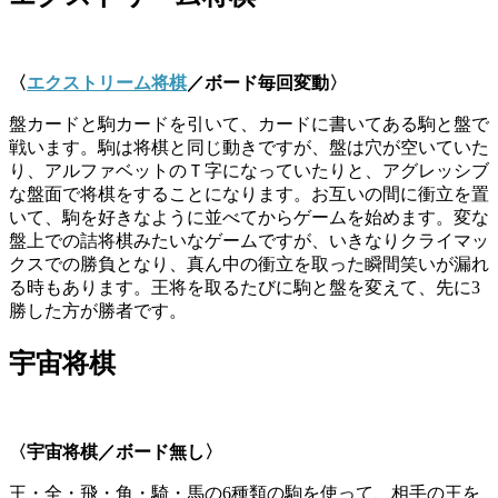
〈
エクストリーム将棋
／ボード毎回変動〉
盤カードと駒カードを引いて、カードに書いてある駒と盤で
戦います。駒は将棋と同じ動きですが、盤は穴が空いていた
り、アルファベットのＴ字になっていたりと、アグレッシブ
な盤面で将棋をすることになります。お互いの間に衝立を置
いて、駒を好きなように並べてからゲームを始めます。変な
盤上での詰将棋みたいなゲームですが、いきなりクライマッ
クスでの勝負となり、真ん中の衝立を取った瞬間笑いが漏れ
る時もあります。王将を取るたびに駒と盤を変えて、先に3
勝した方が勝者です。
宇宙将棋
〈宇宙将棋／ボード無し〉
王・全・飛・角・騎・馬の6種類の駒を使って、相手の王を