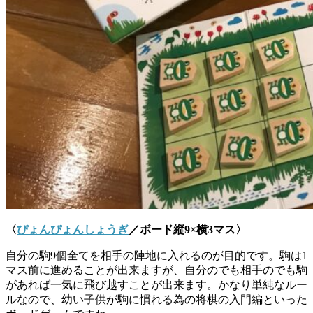
〈
ぴょんぴょんしょうぎ
／ボード縦
9×
横
3
マス〉
自分の駒9個全てを相手の陣地に入れるのが目的です。駒は1
マス前に進めることが出来ますが、自分のでも相手のでも駒
があれば一気に飛び越すことが出来ます。かなり単純なルー
ルなので、幼い子供が駒に慣れる為の将棋の入門編といった