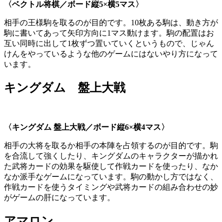
〈ベクトル将棋／ボード縦
5×
横
5
マス〉
相手の王様駒を取るのが目的です。10枚ある駒は、動き方が
駒に書いてあって矢印方向に1マス動けます。駒の配置はお
互い同時に出して1枚ずつ置いていくというもので、じゃん
けんをやっているような他のゲームにはないやり方になって
います。
キングダム 盤上大戦
〈キングダム 盤上大戦／ボード縦
6×
横
4
マス〉
相手の大将を取るか相手の本陣を占領するのが目的です。駒
を合流して強くしたり、キングダムのキャラクターが描かれ
た武将カードの効果を駆使して作戦カードを使ったり、なか
なか派手なゲームになっています。駒の動かし方ではなく、
作戦カードを使うタイミングや武将カードの組み合わせの妙
がゲームの肝になっています。
アマロン