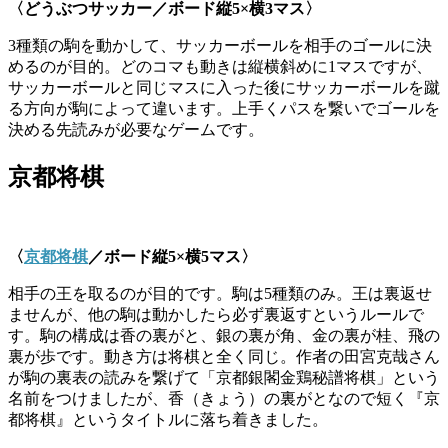
〈どうぶつサッカー／ボード縦
5×
横
3
マス〉
3種類の駒を動かして、サッカーボールを相手のゴールに決
めるのが目的。どのコマも動きは縦横斜めに1マスですが、
サッカーボールと同じマスに入った後にサッカーボールを蹴
る方向が駒によって違います。上手くパスを繋いでゴールを
決める先読みが必要なゲームです。
京都将棋
〈
京都将棋
／ボード縦
5×
横
5
マス〉
相手の王を取るのが目的です。駒は5種類のみ。王は裏返せ
ませんが、他の駒は動かしたら必ず裏返すというルールで
す。駒の構成は香の裏がと、銀の裏が角、金の裏が桂、飛の
裏が歩です。動き方は将棋と全く同じ。作者の田宮克哉さん
が駒の裏表の読みを繋げて「京都銀閣金鶏秘譜将棋」という
名前をつけましたが、香（きょう）の裏がとなので短く『京
都将棋』というタイトルに落ち着きました。