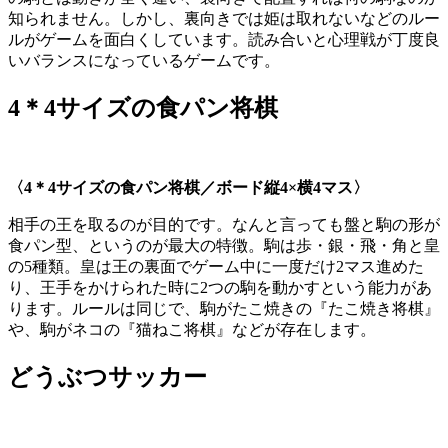
知られません。しかし、裏向きでは姫は取れないなどのルー
ルがゲームを面白くしています。読み合いと心理戦が丁度良
いバランスになっているゲームです。
4＊4サイズの食パン将棋
〈4＊4サイズの食パン将棋／ボード縦
4×
横
4
マス〉
相手の王を取るのが目的です。なんと言っても盤と駒の形が
食パン型、というのが最大の特徴。駒は歩・銀・飛・角と皇
の5種類。皇は王の裏面でゲーム中に一度だけ2マス進めた
り、王手をかけられた時に2つの駒を動かすという能力があ
ります。ルールは同じで、駒がたこ焼きの『たこ焼き将棋』
や、駒がネコの『猫ねこ将棋』などが存在します。
どうぶつサッカー