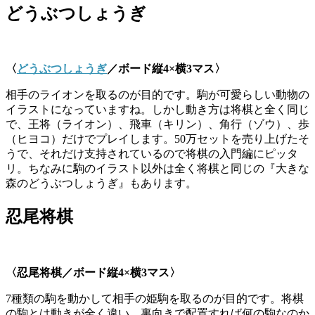
どうぶつしょうぎ
〈
どうぶつしょうぎ
／ボード縦
4×
横
3
マス〉
相手のライオンを取るのが目的です。駒が可愛らしい動物の
イラストになっていますね。しかし動き方は将棋と全く同じ
で、王将（ライオン）、飛車（キリン）、角行（ゾウ）、歩
（ヒヨコ）だけでプレイします。50万セットを売り上げたそ
うで、それだけ支持されているので将棋の入門編にピッタ
リ。ちなみに駒のイラスト以外は全く将棋と同じの『大きな
森のどうぶつしょうぎ』もあります。
忍尾将棋
〈忍尾将棋／ボード縦
4×
横
3
マス〉
7種類の駒を動かして相手の姫駒を取るのが目的です。将棋
の駒とは動きが全く違い、裏向きで配置すれば何の駒なのか