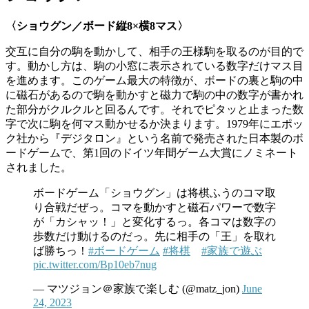
〈ショウグン／ボード縦
8×
横
8
マス〉
交互に自分の駒を動かして、相手の王様駒を取るのが目的で
す。動かし方は、駒の小窓に表示されている数字だけマス目
を進めます。このゲーム最大の特徴が、ボードの裏と駒の中
に磁石があるので駒を動かすと磁力で駒の中の数字が書かれ
た部分がクルクルと回るんです。それでピタッと止まった数
字で次に駒を何マス動かせるか決まります。1979年にエポッ
ク社から『デジタロン』という名前で発売された日本製のボ
ードゲームで、第1回のドイツ年間ゲーム大賞にノミネート
されました。
ボードゲーム「ショウグン」は将棋ふうのコマ取
り合戦だぜっ。コマを動かすと磁石パワーで数字
が「カシャッ！」と変化するっ。各コマは数字の
歩数だけ動けるのだっ。先に相手の「王」を取れ
ば勝ちっ！
#ボードゲーム
#将棋
#家族で遊ぶ
pic.twitter.com/Bp10eb7nug
— マツジョン＠家族で楽しむ (@matz_jon)
June
24, 2023