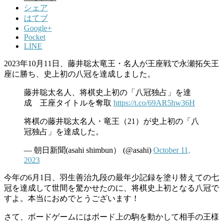
シェア
はてブ
Google+
Pocket
LINE
2023年10月11日、藤井聡太竜王・名人が王座戦で永瀬拓矢王
座に勝ち、史上初の八冠を達成しました。
藤井聡太名人、将棋史上初の「八冠独占」を達
成 王座タイトルを奪取
https://t.co/69AR5hw36H
将棋の藤井聡太名人・竜王（21）が史上初の「八
冠独占」を達成した。
— 朝日新聞(asahi shimbun） (@asahi)
October 11,
2023
今年の6月1日、羽生善治九段の最年少記録を塗り替えての七
冠を達成して世間を驚かせたのに、将棋史上初となる八冠で
すよ。本当におめでとうございます！
さて、ボードゲームにはボード上の駒を動かして相手の王様