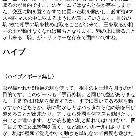
取るのが目的です。このゲームではなんと盤が存在しませ
ん。交互に駒を置くかすでに置いた駒を動かし、必ず縦4マ
ス×横4マスの中に収まるように配置していきます。自分の
駒2枚で相手の駒を挟めば取ることが出来て、王を取るか相
手の王が動けなくなれば勝ちとなります。駒の上に乗ること
が出来る「騎」がトリッキーな存在で面白いですね。
ハイブ
〈ハイブ／ボード無し〉
虫が描かれた5種類の駒を使って、相手の女王蜂を囲うのが
目的です。このゲームも『宇宙将棋』と同じで盤がありませ
ん。手番では1枚駒を配置するか、すでに置いてある駒を動
かすかのどちらか。駒の動かし方はバッタなら他の駒を飛び
越えることが出来たり、アリなら外周を何マスも動けたり、
虫ごとに違います。どの駒も他の駒と離れてはいけない、四
手目までに女王蜂駒を置く、など細かいルールはあります
が、駒は5種類で覚えやすく動きも単純なので何度も遊びた