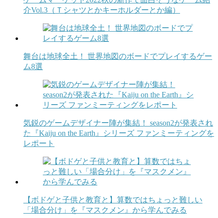
介Vol.3（Ｔシャツとかキーホルダーとか編）
舞台は地球全土！ 世界地図のボードでプレイするゲー
ム8選
気鋭のゲームデザイナー陣が集結！ season2が発表され
た『Kaiju on the Earth』シリーズ ファンミーティングを
レポート
【ボドゲと子供と教育と】算数ではちょっと難しい
「場合分け」を『マスクメン』から学んでみる