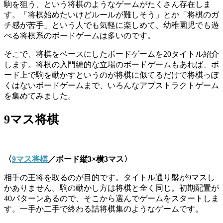
駒を狙う、という将棋のようなゲームがたくさん存在しま
す。「将棋始めたいけどルールが難しそう」とか「将棋のガ
チ感が苦手」という人でも気軽に楽しめて、幼稚園児でも遊
べる将棋系のボードゲームは多いのです。
そこで、将棋をベースにしたボードゲームを20タイトル紹介
します。将棋の入門編的な立場のボードゲームもあれば、ボ
ード上で駒を動かすというのが将棋に似てるだけで将棋っぽ
くはないボードゲームまで、いろんなアブストラクトゲーム
を集めてみました。
9
マス将棋
〈
9マス将棋
／ボード縦
3×
横
3
マス〉
相手の王将を取るのが目的です。タイトル通り盤が9マスし
かありません。駒の動かし方は将棋と全く同じ。初期配置が
40パターンあるので、そこから選んでゲームをスタートしま
す。一手か二手で終わる詰将棋集のようなゲームです。