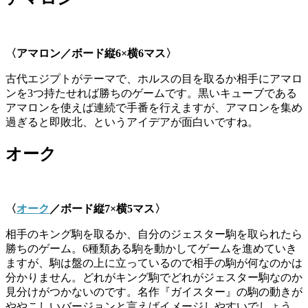
〈アマロン／ボード縦
6×
横
6
マス〉
古代エジプトがテーマで、ホルスの目を取るか相手にアマロ
ンを3つ持たせれば勝ちのゲームです。黒いキューブである
アマロンを使えば連続で手番を行えますが、アマロンを集め
過ぎると即敗北、というアイデアが面白いですね。
オーク
〈
オーク
／ボード縦
7×
横
5
マス〉
相手のキング駒を取るか、自分のジェスター駒を取られたら
勝ちのゲーム。6種類ある駒を動かしてゲームを進めていき
ますが、駒は盤の上に立っているので相手の駒が何なのかは
分かりません。どれがキング駒でどれがジェスター駒なのか
見分けがつかないのです。名作『ガイスター』の駒の動きが
ややこしいバージョンと言えばイメージしやすいでしょう