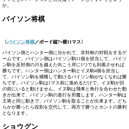
か。
バイソン将棋
〈
バイソン将棋
／ボード縦
7×
横
11
マス〉
バイソン側とハンター側に分かれて、非対称の対戦をするゲ
ームです。バイソン側はバイソン駒11個を担当して、バイソ
ン駒を反対側の川を越えた向こう岸に1つでも到着させれば
勝ちです。ハンター側はハンター駒とイヌ駒4個を担当し
て、バイソン駒を捕獲して動けるバイソン駒がなくなれば勝
ちです。バイソン駒は1マス前に進めるだけで、イヌ駒が目
の前にいると動けません。イヌ駒は飛車と角行を合わせた動
きが出来て、バイソン駒の進行を邪魔します。ハンター駒は
王将と同じ動きで、バイソン駒を取ることが出来ます。どち
らかが勝ったら役割を交代して、両方で勝つとホントの勝利
となります。
ショウグン