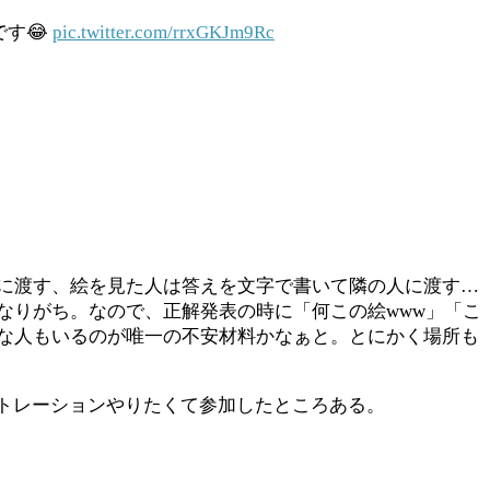
す😂
pic.twitter.com/rrxGKJm9Rc
に渡す、絵を見た人は答えを文字で書いて隣の人に渡す…
なりがち。なので、正解発表の時に「何この絵www」「こ
な人もいるのが唯一の不安材料かなぁと。とにかく場所も
ストレーションやりたくて参加したところある。