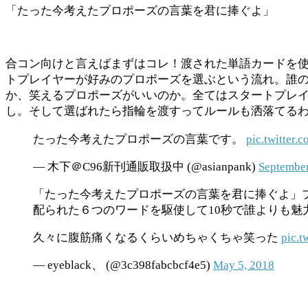
「たった今考えたプロポーズの言葉を君に捧ぐよ」
合コン向けと言えばまずはコレ！渡された単語カードを
トプレイヤーが好みのプロポーズを選ぶという流れ。誰
か、笑えるプロポーズがいいのか。全てはスタートプレ
し。そして選ばれたら指輪を渡すってルールも洒落てる
たった今考えたプロポーズの言葉です。
pic.twitter
— 木下＠C96新刊通販取扱中 (@asianpank)
September
「たった今考えたプロポーズの言葉を君に捧ぐよ」
配られた６つのワードを駆使して10秒で誰よりも魅
久々に腹筋痛くなるくらいめちゃくちゃ笑った
pic.
— eyeblack、 (@3c398fabcbcf4e5)
May 5, 2018