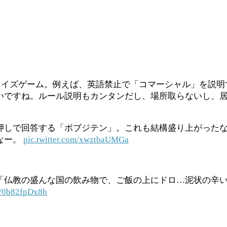
クイズゲーム。例えば、英語禁止で「コマーシャル」を説明
がいいですね。ルール説明もカンタンだし、場所取らないし、
押しで回答する「ボブジテン」。これも結構盛り上がった
なー。
pic.twitter.com/xwztbaUMGa
「仏教の盛んな国の飲み物で、ご飯の上にドロ…泥状の辛
om/0b82fpDx8h