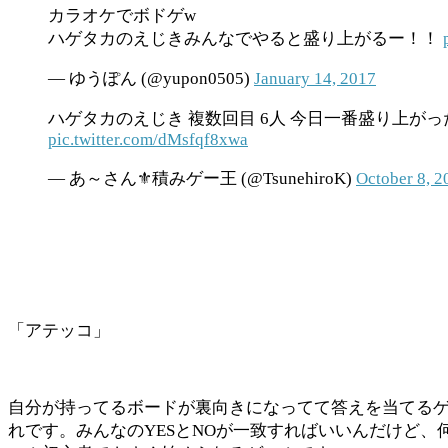
カラオケでボドゲw
ハゲタカのえじきみんなでやると盛り上がるー！！
— ゆうぽん (@yupon0505)
January 14, 2017
ハゲタカのえじき 複数回目 6人 今日一番盛り上
pic.twitter.com/dMsfqf8xwa
— あ～さん⚜️積みゲー王 (@TsunehiroK)
October 8, 2
「アテッコ」
自分が持ってるボードが裏向きになってて答えを当てるゲ
れです。みんなのYESとNOが一致すればいいんだけど