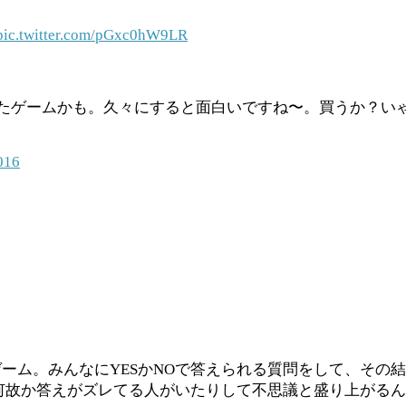
pic.twitter.com/pGxc0hW9LR
がったゲームかも。久々にすると面白いですね〜。買うか？い
016
ーム。みんなにYESかNOで答えられる質問をして、その
、何故か答えがズレてる人がいたりして不思議と盛り上がる