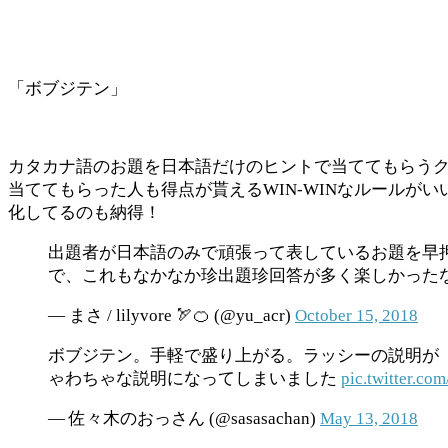
「ボブジテン」
カタカナ語のお題を日本語だけのヒントで当ててもらう
当ててもらった人も得点が貰えるWIN-WINなルール
化してるのも納得！
出題者が日本語のみで頑張って表しているお題を早
で、これもなかなか珍出題珍回答が多く楽しかった
— まさ / lilyvore 🏹🍊 (@yu_acr)
October 15, 2018
ボブジテン。手軽で盛り上がる。ラッシーの説明が
ゃわちゃな説明になってしまいました
pic.twitter.c
— 佐々木のおっさん (@sasasachan)
May 13, 2018